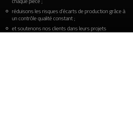
chaque pièce ;
réduisons les risques d’écarts de production grâce à
un contrôle qualité constant ;
et soutenons nos clients dans leurs projets
d’innovation énergétique grâce à une approche
flexible et proactive.